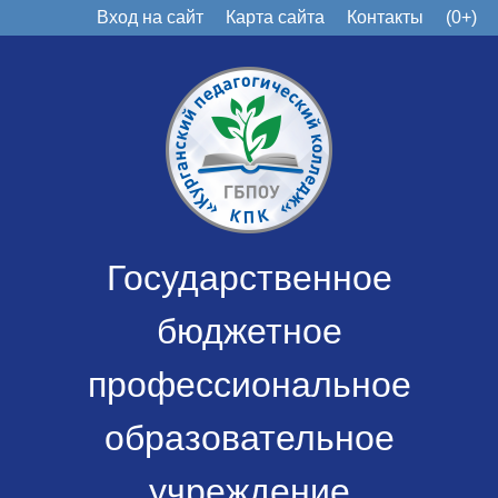
Вход на сайт
Карта сайта
Контакты
(0+)
Государственное
бюджетное
профессиональное
образовательное
учреждение