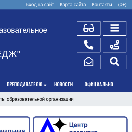
Вход на сайт
Карта сайта
Контакты
(0+)
Для слабовидящих
Боковое
азовательное
Телефоны
Схема пр
ЕДЖ"
Написать обращение
Поис
ПРЕПОДАВАТЕЛЮ
НОВОСТИ
ОФИЦИАЛЬНО
ты образовательной организации