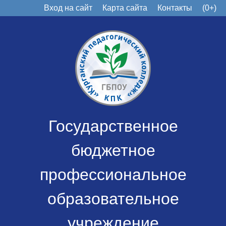
Вход на сайт
Карта сайта
Контакты
(0+)
Государственное
бюджетное
профессиональное
образовательное
учреждение