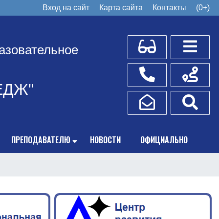
Вход на сайт
Карта сайта
Контакты
(0+)
Для слабовидящих
Боковое
азовательное
Телефоны
Схема пр
ЕДЖ"
Написать обращение
Поис
ПРЕПОДАВАТЕЛЮ
НОВОСТИ
ОФИЦИАЛЬНО