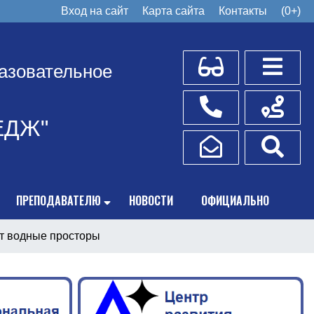
Вход на сайт
Карта сайта
Контакты
(0+)
Для слабовидящих
Боковое
азовательное
Телефоны
Схема пр
ЕДЖ"
Написать обращение
Поис
ПРЕПОДАВАТЕЛЮ
НОВОСТИ
ОФИЦИАЛЬНО
т водные просторы