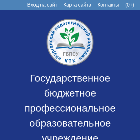
Вход на сайт
Карта сайта
Контакты
(0+)
Государственное
бюджетное
профессиональное
образовательное
учреждение