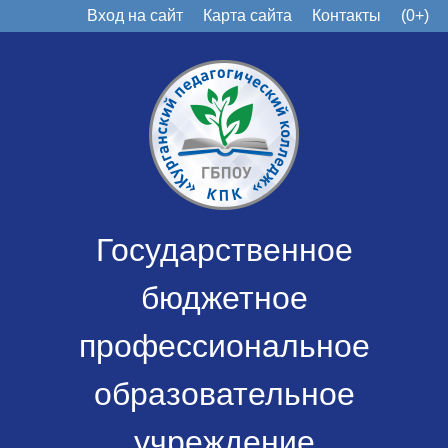
Вход на сайт
Карта сайта
Контакты
(0+)
Государственное
бюджетное
профессиональное
образовательное
учреждение