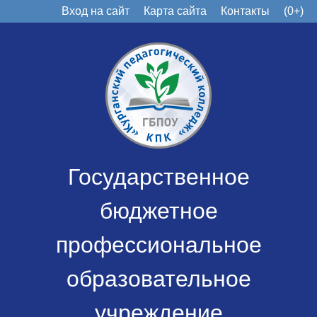
Вход на сайт
Карта сайта
Контакты
(0+)
Государственное
бюджетное
профессиональное
образовательное
учреждение