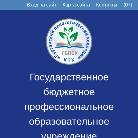
Вход на сайт
Карта сайта
Контакты
(0+)
Государственное
бюджетное
профессиональное
образовательное
учреждение