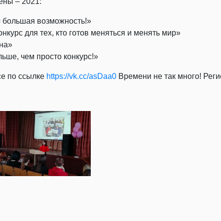
ны – 2021:
= большая возможность!»
нкурс для тех, кто готов меняться и менять мир»
на»
ьше, чем просто конкурс!»
се по ссылке
https://vk.cc/asDaa0
Времени не так много! Реги