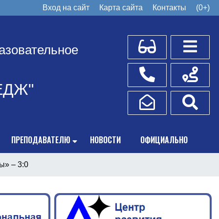
Вход на сайт
Карта сайта
Контакты
(0+)
Для слабовидящих
Боковое
азовательное
Телефоны
Схема пр
ЕДЖ"
Написать обращение
Поис
ПРЕПОДАВАТЕЛЮ
НОВОСТИ
ОФИЦИАЛЬНО
» – 3:0