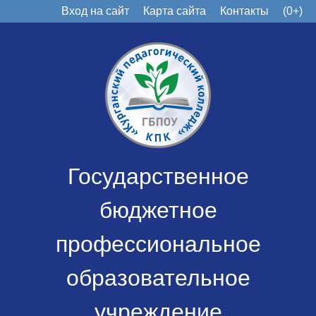
Вход на сайт
Карта сайта
Контакты
(0+)
Государственное
бюджетное
профессиональное
образовательное
учреждение