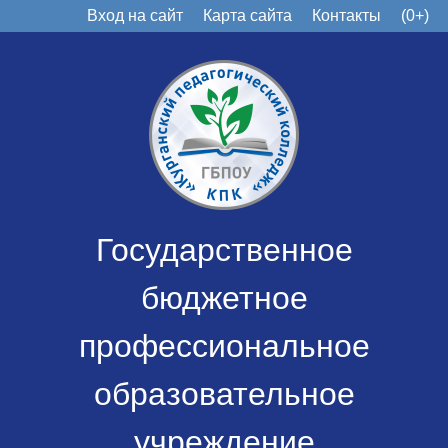
Вход на сайт
Карта сайта
Контакты
(0+)
Государственное
бюджетное
профессиональное
образовательное
учреждение