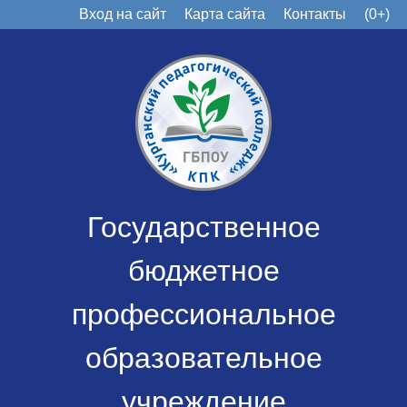
Вход на сайт
Карта сайта
Контакты
(0+)
Государственное
бюджетное
профессиональное
образовательное
учреждение