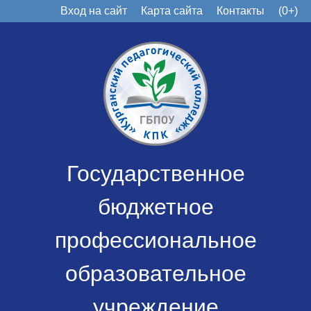
Вход на сайт
Карта сайта
Контакты
(0+)
Государственное
бюджетное
профессиональное
образовательное
учреждение