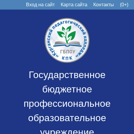
Вход на сайт
Карта сайта
Контакты
(0+)
Государственное
бюджетное
профессиональное
образовательное
учреждение