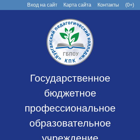
Вход на сайт
Карта сайта
Контакты
(0+)
Государственное
бюджетное
профессиональное
образовательное
учреждение