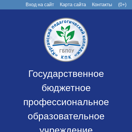
Вход на сайт
Карта сайта
Контакты
(0+)
Государственное
бюджетное
профессиональное
образовательное
учреждение