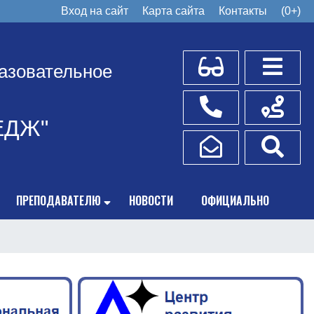
Вход на сайт
Карта сайта
Контакты
(0+)
Для слабовидящих
Боковое
азовательное
Телефоны
Схема пр
ЕДЖ"
Написать обращение
Поис
ПРЕПОДАВАТЕЛЮ
НОВОСТИ
ОФИЦИАЛЬНО