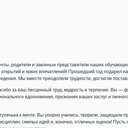
нты, родители и законные представители наших обучающихс
х открытий и ярких впечатлений! Прошедший год подарил н
ведения. Мы вместе преодолели трудности, достигли поста
асибо за ваш бесценный труд, мудрость и терпение. Вы — 
ионального вдохновения, признания ваших заслуг и личного
тупенька к мечте. Вы упорно учились, творили, защищали п
дисциплин, смелых идей и, конечно, отличных оценок! Пусть