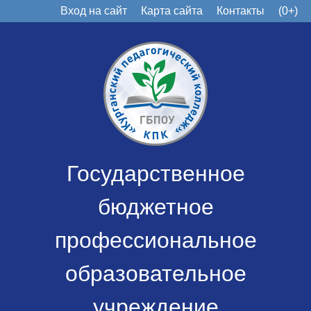
Вход на сайт
Карта сайта
Контакты
(0+)
Государственное
бюджетное
профессиональное
образовательное
учреждение