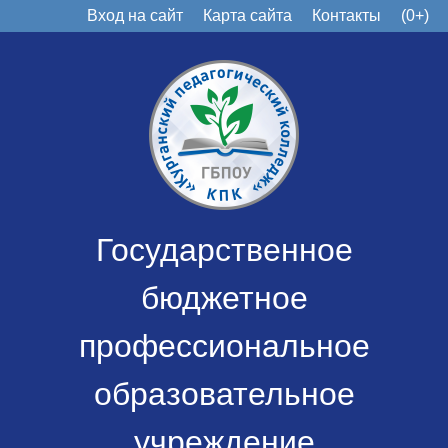
Вход на сайт
Карта сайта
Контакты
(0+)
Государственное
бюджетное
профессиональное
образовательное
учреждение