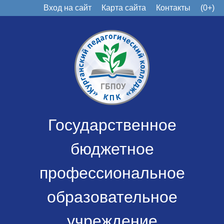
Вход на сайт
Карта сайта
Контакты
(0+)
Государственное
бюджетное
профессиональное
образовательное
учреждение