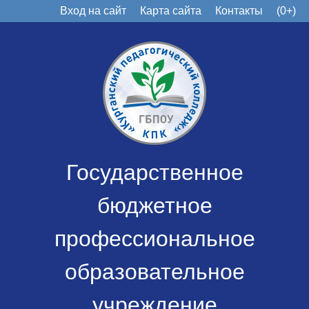
Вход на сайт
Карта сайта
Контакты
(0+)
Государственное
бюджетное
профессиональное
образовательное
учреждение