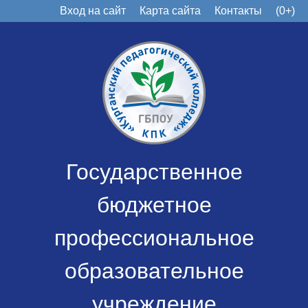
Вход на сайт
Карта сайта
Контакты
(0+)
Государственное
бюджетное
профессиональное
образовательное
учреждение