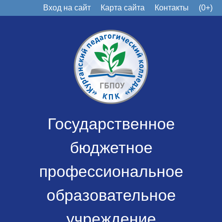
Вход на сайт
Карта сайта
Контакты
(0+)
Государственное
бюджетное
профессиональное
образовательное
учреждение