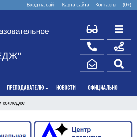
Вход на сайт
Карта сайта
Контакты
(0+)
Для слабовидящих
Боковое
азовательное
Телефоны
Схема пр
ЕДЖ"
Написать обращение
Поис
ПРЕПОДАВАТЕЛЮ
НОВОСТИ
ОФИЦИАЛЬНО
м колледже