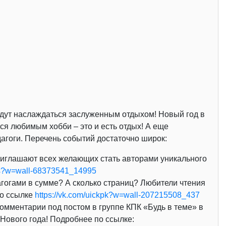
будут наслаждаться заслуженным отдыхом! Новый год в
ься любимым хобби – это и есть отдых! А еще
дагоги. Перечень событий достаточно широк:
риглашают всех желающих стать авторами уникального
tis?w=wall-68373541_14995
агогами в сумме? А сколько страниц? Любители чтения
по ссылке
https://vk.com/uickpk?w=wall-207215508_437
мментарии под постом в группе КПК «Будь в теме» в
Нового года! Подробнее по ссылке: