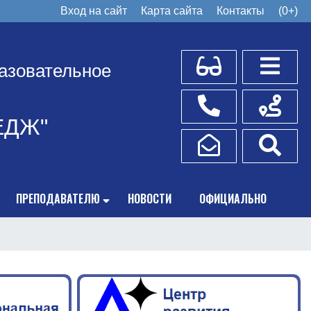
Вход на сайт
Карта сайта
Контакты
(0+)
Для слабовидящих
Боковое
азовательное
Телефоны
Схема пр
ЕДЖ"
Написать обращение
Поис
ПРЕПОДАВАТЕЛЮ
НОВОСТИ
ОФИЦИАЛЬНО