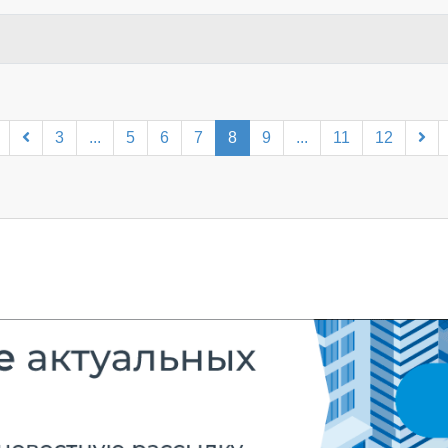
3
...
5
6
7
8
9
...
11
12