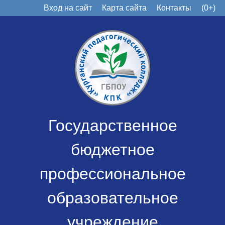
Вход на сайт
Карта сайта
Контакты
(0+)
Государственное
бюджетное
профессиональное
образовательное
учреждение