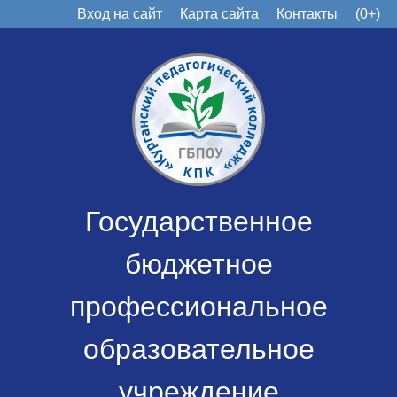
Вход на сайт
Карта сайта
Контакты
(0+)
Государственное
бюджетное
профессиональное
образовательное
учреждение