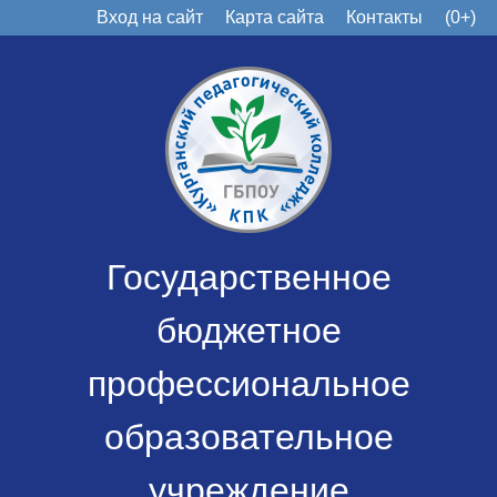
Вход на сайт
Карта сайта
Контакты
(0+)
Государственное
бюджетное
профессиональное
образовательное
учреждение