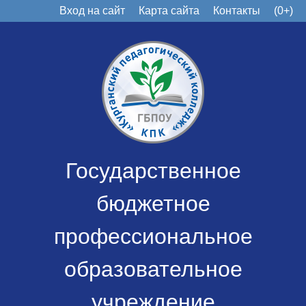
Вход на сайт
Карта сайта
Контакты
(0+)
Государственное
бюджетное
профессиональное
образовательное
учреждение