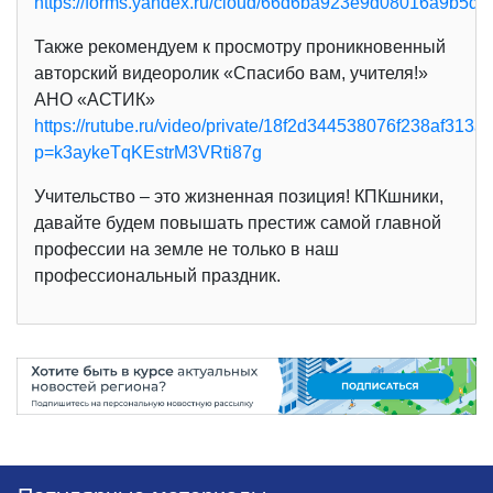
https://forms.yandex.ru/cloud/66d6ba923e9d08016a9b5db
Также рекомендуем к просмотру проникновенный
авторский видеоролик «Спасибо вам, учителя!»
АНО «АСТИК»
https://rutube.ru/video/private/18f2d344538076f238af313
p=k3aykeTqKEstrM3VRti87g
Учительство – это жизненная позиция! КПКшники,
давайте будем повышать престиж самой главной
профессии на земле не только в наш
профессиональный праздник.