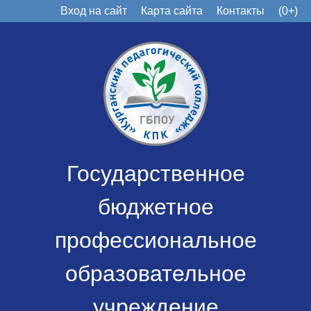
Вход на сайт
Карта сайта
Контакты
(0+)
Государственное
бюджетное
профессиональное
образовательное
учреждение