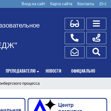
Вход на сайт
Карта сайта
Контакты
(0+)
Для слабовидящих
Боковое
азовательное
Телефоны
Схема пр
ЕДЖ"
Написать обращение
Поис
ПРЕПОДАВАТЕЛЮ
НОВОСТИ
ОФИЦИАЛЬНО
рнбергского процесса