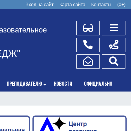
Вход на сайт
Карта сайта
Контакты
(0+)
Для слабовидящих
Боковое
азовательное
Телефоны
Схема пр
ЕДЖ"
Написать обращение
Поис
ПРЕПОДАВАТЕЛЮ
НОВОСТИ
ОФИЦИАЛЬНО