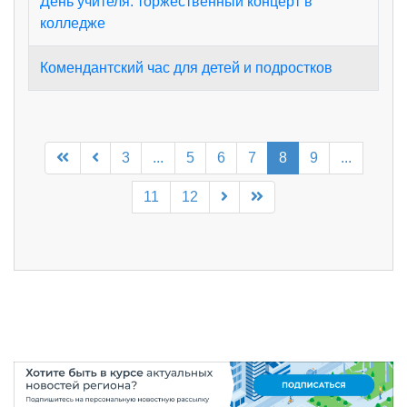
День учителя: торжественный концерт в
колледже
Комендантский час для детей и подростков
3
...
5
6
7
8
9
...
11
12