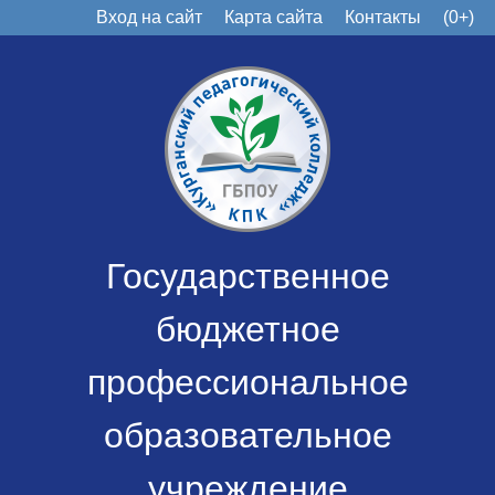
Вход на сайт
Карта сайта
Контакты
(0+)
Государственное
бюджетное
профессиональное
образовательное
учреждение