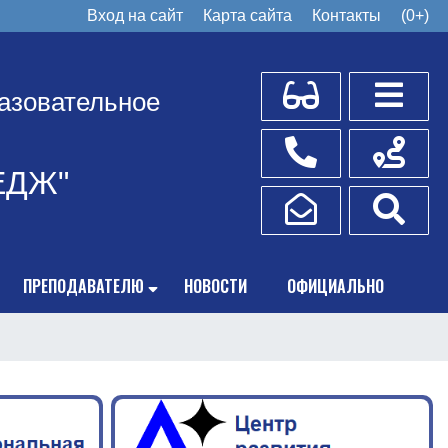
Вход на сайт
Карта сайта
Контакты
(0+)
Для слабовидящих
Боковое
азовательное
Телефоны
Схема пр
ЕДЖ"
Написать обращение
Поис
ПРЕПОДАВАТЕЛЮ
НОВОСТИ
ОФИЦИАЛЬНО