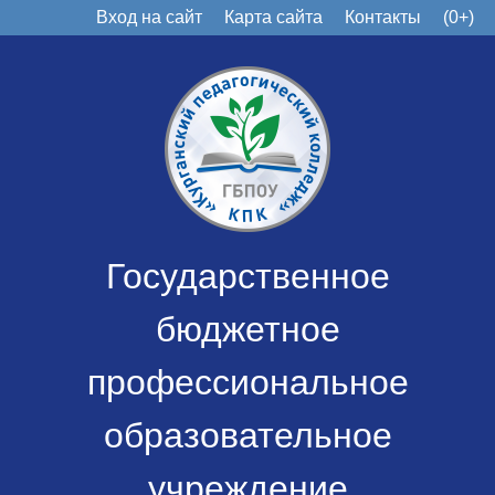
Вход на сайт
Карта сайта
Контакты
(0+)
Государственное
бюджетное
профессиональное
образовательное
учреждение