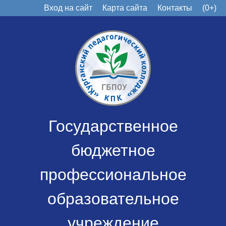
Вход на сайт
Карта сайта
Контакты
(0+)
Государственное
бюджетное
профессиональное
образовательное
учреждение