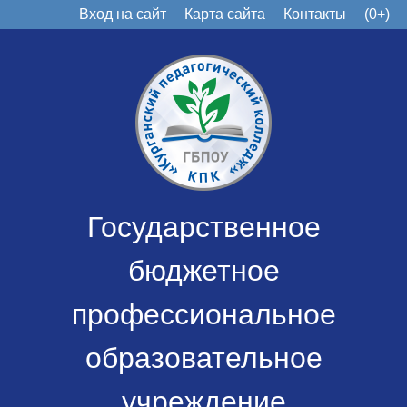
Вход на сайт
Карта сайта
Контакты
(0+)
Государственное
бюджетное
профессиональное
образовательное
учреждение