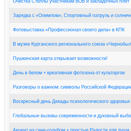
Очистка Стеллы участникам ВОВ и закладочных плит
Зарядка с «Олимпом», Спортивный патруль и солне
Фотовыставка «Профессионал своего дела» в КПК
В музее Курганского регионального союза «Чернобы
Пушкинская карта открывает возможности!
День в белом + креативная фотозона от культоргов
Разговоры о важном: символы Российской Федераци
Воскресный день Декады психологического здоровья
Глобальные вызовы современности и духовный выб
Акцент на сине-голубом + простые Радости для души