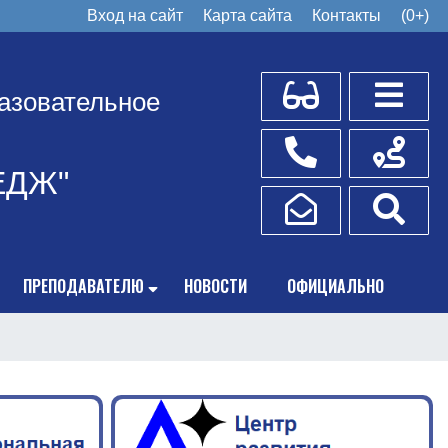
Вход на сайт
Карта сайта
Контакты
(0+)
Для слабовидящих
Боковое
азовательное
Телефоны
Схема пр
ЕДЖ"
Написать обращение
Поис
ПРЕПОДАВАТЕЛЮ
НОВОСТИ
ОФИЦИАЛЬНО