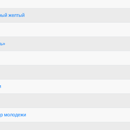
чный желтый
ль»
и
ор молодежи