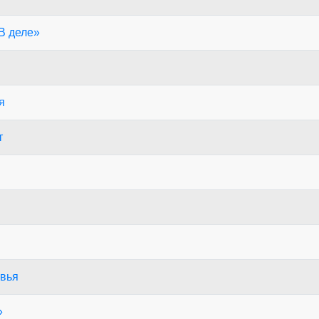
В деле»
я
т
овья
»