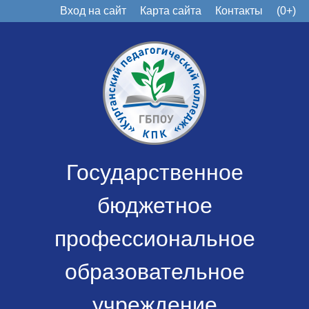
Вход на сайт
Карта сайта
Контакты
(0+)
Государственное
бюджетное
профессиональное
образовательное
учреждение