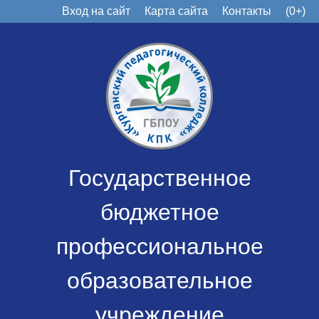
Вход на сайт
Карта сайта
Контакты
(0+)
Государственное
бюджетное
профессиональное
образовательное
учреждение