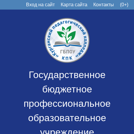
Вход на сайт
Карта сайта
Контакты
(0+)
Государственное
бюджетное
профессиональное
образовательное
учреждение