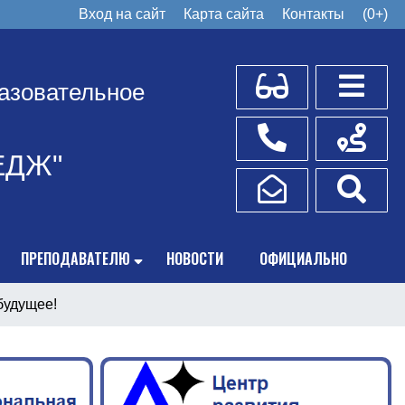
Вход на сайт
Карта сайта
Контакты
(0+)
Для слабовидящих
Боковое
азовательное
Телефоны
Схема пр
ЕДЖ"
Написать обращение
Поис
ПРЕПОДАВАТЕЛЮ
НОВОСТИ
ОФИЦИАЛЬНО
будущее!