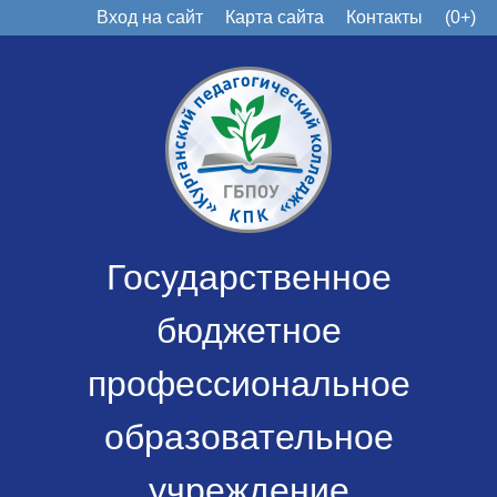
Вход на сайт
Карта сайта
Контакты
(0+)
Государственное
бюджетное
профессиональное
образовательное
учреждение