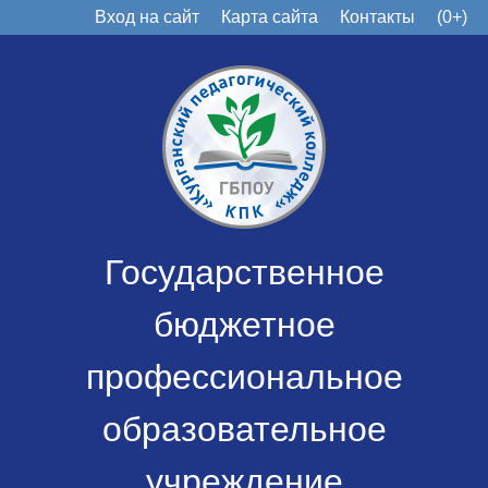
Вход на сайт
Карта сайта
Контакты
(0+)
Государственное
бюджетное
профессиональное
образовательное
учреждение