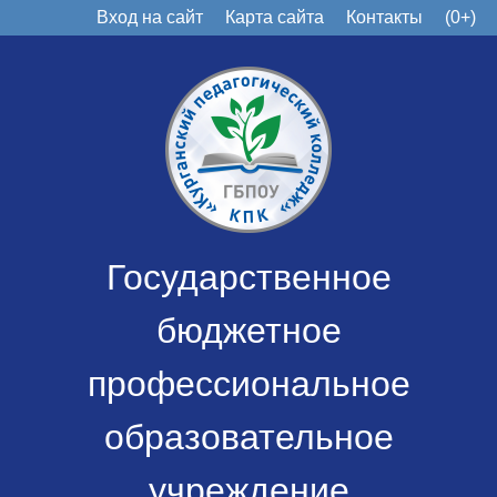
Вход на сайт
Карта сайта
Контакты
(0+)
Государственное
бюджетное
профессиональное
образовательное
учреждение