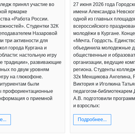
ледж принял участие во
27 июня 2026 года Городск
кой ярмарке
имени Александра Невског
ства «Работа России.
одной из главных площадо
ожностей». Студентки 32К
всероссийского празднова
реподавателем Назаровой
молодёжи в Кургане. Конц
и три активности для
«Мечта. Гордость. Единств
ол города Кургана и
объединила молодежные д
области: настольную игру
общественные и образова
е традиции», развивающие
организации, ведущие ком
иных по двум уровням
региона. Студенты коллед
игру на глюкофоне.
32к Менщикова Ангелина, 
итуриентам были
Виктория и Иголкина Татья
ы профориентационные
педагогом-библиотекарем
информация о приемной
А.В. подготовили программ
и взрослых:
...
Подробнее...