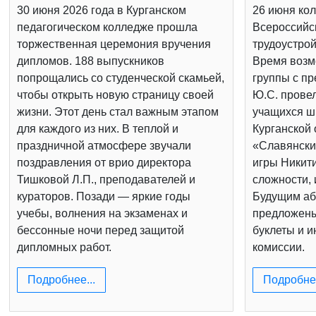
30 июня 2026 года в Курганском
26 июня кол
педагогическом колледже прошла
Всероссийс
торжественная церемония вручения
трудоустрой
дипломов. 188 выпускников
Время возм
попрощались со студенческой скамьей,
группы с п
чтобы открыть новую страницу своей
Ю.С. провел
жизни. Этот день стал важным этапом
учащихся шк
для каждого из них. В теплой и
Курганской 
праздничной атмосфере звучали
«Славянски
поздравления от врио директора
игры Никит
Тишковой Л.П., преподавателей и
сложности, 
кураторов. Позади — яркие годы
Будущим аб
учебы, волнения на экзаменах и
предложен
бессонные ночи перед защитой
буклеты и 
дипломных работ.
комиссии.
Подробнее...
Подробнее