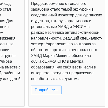
ой сад
Предостережение от опасного
о стал
заработка стало темой экскурсии в
к
следственный изолятор для курганских
ния Дня
студентов, которую организовали
епция
региональные УМВД и УФСИН в
о»
рамках месячника антинаркотической
вижения,
направленности. Ведущий специалист-
тельные
эксперт Управления по контролю за
пании
оборотом наркотиков регионального
жа группы
УМВД Мария Мишина объяснила
Рямова
обучающимся СПО и Центра
на вместе с
образования, как себя вести, если в
 Дерябиным
интернете поступает предложение
у для детей
поработать «закладчиком».
Подробнее...