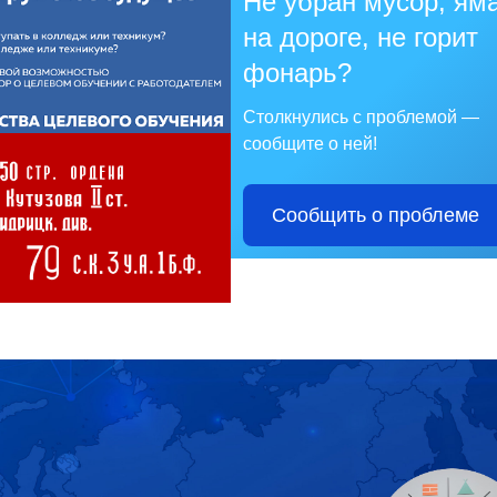
Не убран мусор, ям
на дороге, не горит
фонарь?
Столкнулись с проблемой —
сообщите о ней!
Сообщить о проблеме