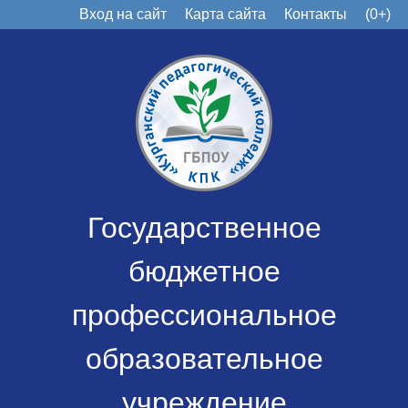
Вход на сайт
Карта сайта
Контакты
(0+)
Государственное
бюджетное
профессиональное
образовательное
учреждение