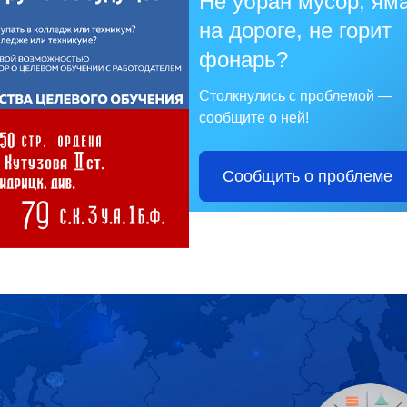
Не убран мусор, ям
на дороге, не горит
фонарь?
Столкнулись с проблемой —
сообщите о ней!
Сообщить о проблеме