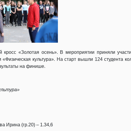
й кросс «Золотая осень». В мероприятии приняли участ
и «Физическая культура». На старт вышли 124 студента ко
зультаты на финише.
ультура»
а Ирина (гр.20) – 1.34,6