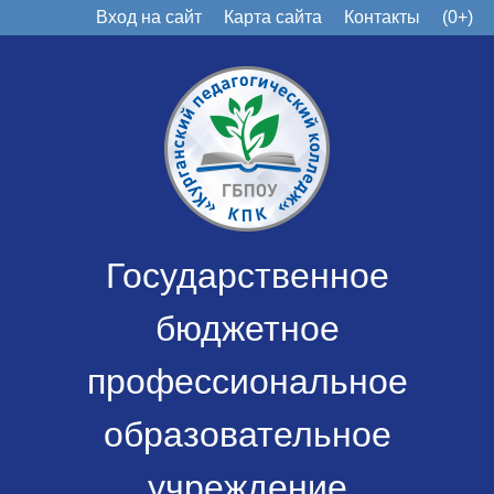
Вход на сайт
Карта сайта
Контакты
(0+)
Государственное
бюджетное
профессиональное
образовательное
учреждение